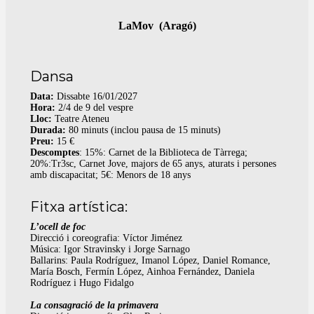
LaMov (Aragó)
Dansa
Data:
Dissabte 16/01/2027
Hora:
2/4 de 9 del vespre
Lloc:
Teatre Ateneu
Durada:
80 minuts (inclou pausa de 15 minuts)
Preu:
15 €
Descomptes
: 15%: Carnet de la Biblioteca de Tàrrega;
20%:Tr3sc, Carnet Jove, majors de 65 anys, aturats i persones
amb discapacitat; 5€: Menors de 18 anys
Fitxa artística:
L’ocell de foc
Direcció i coreografia: Víctor Jiménez
Música: Igor Stravinsky i Jorge Sarnago
Ballarins: Paula Rodríguez, Imanol López, Daniel Romance,
María Bosch, Fermín López, Ainhoa Fernández, Daniela
Rodríguez i Hugo Fidalgo
La consagració de la primavera