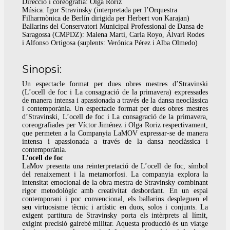
Direcció i coreografia: Olga Roriz
Música: Igor Stravinsky (interpretada per l’Orquestra
Filharmònica de Berlín dirigida per Herbert von Karajan)
Ballarins del Conservatori Municipal Professional de Dansa de
Saragossa (CMPDZ): Malena Martí, Carla Royo, Álvari Rodes
i Alfonso Ortigosa (suplents: Verónica Pérez i Alba Olmedo)
Sinopsi:
Un espectacle format per dues obres mestres d’Stravinski
(L’ocell de foc i La consagració de la primavera) expressades
de manera intensa i apassionada a través de la dansa neoclàssica
i contemporània. Un espectacle format per dues obres mestres
d’Stravinski, L’ocell de foc i La consagració de la primavera,
coreografiades per Víctor Jiménez i Olga Roriz respectivament,
que permeten a la Companyia LaMOV expressar-se de manera
intensa i apassionada a través de la dansa neoclàssica i
contemporània.
L’ocell de foc
LaMov presenta una reinterpretació de L’ocell de foc, símbol
del renaixement i la metamorfosi. La companyia explora la
intensitat emocional de la obra mestra de Stravinsky combinant
rigor metodològic amb creativitat desbordant. En un espai
contemporani i poc convencional, els ballarins despleguen el
seu virtuosisme tècnic i artístic en duos, solos i conjunts. La
exigent partitura de Stravinsky porta els intèrprets al límit,
exigint precisió gairebé militar. Aquesta producció és un viatge