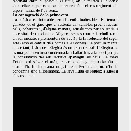
fascinant entre el passat i el futur, on la música i la dansa
s’entrellacen per celebrar la renovació i el ressorgiment del
esperit humà, de l’au fènix.
La consagració de la primavera
La música és intocable, en el sentit inalterable. El tema i
gairebé tot el guió que el sustenta em semblen prou atractius,
bells, coherents i, d'alguna manera, actuals com per no sentir la
necessitat de canviar-ho. Afegiré escenes com el Preludi (amb
un sol iniciàtic i premonitori de Savi) i la Introducció del segon
acte (amb el comiat dels homes a les dones). La postura mental
i, per tant, física de l'Elegida és un tema central. L'Elegida no
és una pobra víctima condemnada a ballar fins a la mort perquè
la consumació del seu sacrifici apaivagui als déus. La meva
Triada vol salvar el món, encara que hagi de ballar fins a
morir. No hi ha drama ni patiment. Per a ella, no n'hi ha
condemna sinó alliberament. La seva lluita es redueix a superar
el cansament.