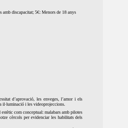
es amb discapacitat; 5€: Menors de 18 anys
ssitat d’aprovació, les enveges, l’amor i els
 il·luminació i les videoprojeccions.
ll estètic com conceptual: malabars amb pilotes
tze cèrcols per evidenciar les habilitats dels