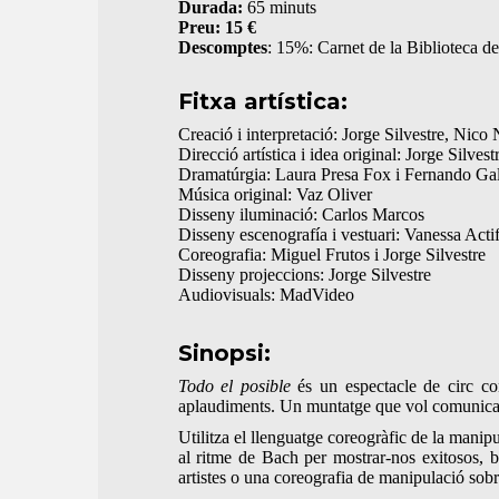
Durada:
65 minuts
Preu: 15 €
Descomptes
: 15%: Carnet de la Biblioteca d
Fitxa artística:
Creació i interpretació: Jorge Silvestre, Nico
Direcció artística i idea original: Jorge Silvest
Dramatúrgia: Laura Presa Fox i Fernando Gal
Música original: Vaz Oliver
Disseny iluminació: Carlos Marcos
Disseny escenografía i vestuari: Vanessa Acti
Coreografia: Miguel Frutos i Jorge Silvestre
Disseny projeccions: Jorge Silvestre
Audiovisuals: MadVideo
Sinopsi:
Todo el posible
és un espectacle de circ con
aplaudiments. Un muntatge que vol comunicar a 
Utilitza el llenguatge coreogràfic de la manip
al ritme de Bach per mostrar-nos exitosos, ba
artistes o una coreografia de manipulació sob