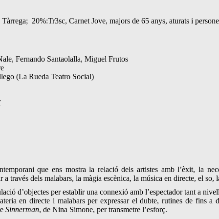
e Tàrrega; 20%:Tr3sc, Carnet Jove, majors de 65 anys, aturats i person
 Nale, Fernando Santaolalla, Miguel Frutos
re
lego (La Rueda Teatro Social)
f
temporani que ens mostra la relació dels artistes amb l’èxit, la nece
través dels malabars, la màgia escènica, la música en directe, el so, la
ulació d’objectes per establir una connexió amb l’espectador tant a nive
teria en directe i malabars per expressar el dubte, rutines de fins a do
re
Sinnerman
, de Nina Simone, per transmetre l’esforç.