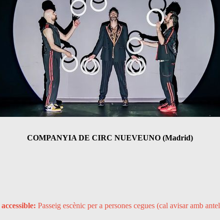
COMPANYIA DE CIRC NUEVEUNO (Madrid)
accessible:
Passeig escènic per a persones cegues (cal avisar amb ante