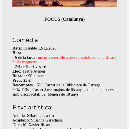
FOCUS (Catalunya)
Comèdia
Data:
Dissabte 12/12/2026
Hora:
- 6 de la tarda
f
unció accessible
amb sobretítols, so amplificat i
bucle magnètic
- 2/4 de 9 del vespre
Lloc:
Teatre Ateneu
Durada:
90 minuts
Preu: 25 €
Descomptes
: 15%: Carnet de la Biblioteca de Tàrrega;
20%:Tr3sc, Carnet Jove, majors de 65 anys, aturats i persones
amb discapacitat; 5€: Menors de 18 anys
Fitxa artística:
Autoria:
Sébastien Castro
Adaptació: Susanna Garachana
Direcció: Xavier Ricart