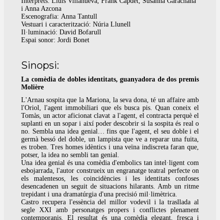
Intèrprets: Lluís Villanueva, Frank Capdet, Susanna Garachana
i Anna Azcona
Escenografia: Anna Tantull
Vestuari i caracterització: Núria Llunell
Il·luminació: David Bofarull
Espai sonor: Jordi Bonet
Sinopsi:
La comèdia de dobles identitats, guanyadora de dos premis
Molière
L'Arnau sospita que la Mariona, la seva dona, té un affaire amb
l'Oriol, l'agent immobiliari que els busca pis. Quan coneix el
Tomàs, un actor aficionat clavat a l'agent, el contracta perquè el
suplanti en un sopar i així poder descobrir si la sospita és real o
no. Sembla una idea genial… fins que l'agent, el seu doble i el
germà bessó del doble, un lampista que ve a reparar una fuita,
es troben. Tres homes idèntics i una veïna indiscreta faran que,
potser, la idea no sembli tan genial.
Una idea genial és una comèdia d'embolics tan intel·ligent com
esbojarrada, l'autor construeix un engranatge teatral perfecte on
els malentesos, les coincidències i les identitats confoses
desencadenen un seguit de situacions hilarants. Amb un ritme
trepidant i una dramatúrgia d'una precisió mil·limètrica.
Castro recupera l'essència del millor vodevil i la trasllada al
segle XXI amb personatges propers i conflictes plenament
contemporanis. El resultat és una comèdia elegant, fresca i