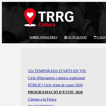
SOBRE NOSALTRES
ACTUALITAT
CALE
32a TEMPORADA D'ARTS EN VIU
Cicle d'Havaneres i música tradicional
PÚBLIC! Cicle d'arts de carrer 2026
PROGRAMACIÓ D'ESTIU 2026
Cinema a la Fresca