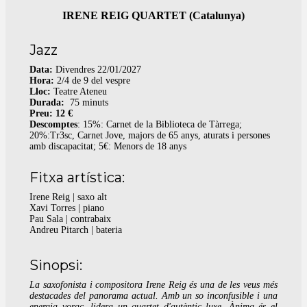
IRENE REIG QUARTET (Catalunya)
Jazz
Data:
Divendres 22/01/2027
Hora:
2/4 de 9 del vespre
Lloc:
Teatre Ateneu
Durada:
75 minuts
Preu: 12 €
Descomptes
: 15%: Carnet de la Biblioteca de Tàrrega;
20%:Tr3sc, Carnet Jove, majors de 65 anys, aturats i persones
amb discapacitat; 5€: Menors de 18 anys
Fitxa artística:
Irene Reig | saxo alt
Xavi Torres | piano
Pau Sala | contrabaix
Andreu Pitarch | bateria
Sinopsi:
La saxofonista i compositora Irene Reig és una de les veus més
destacades del panorama actual. Amb un so inconfusible i una
energia voraç, lidera un quartet d'autèntic luxe. Ànima és el