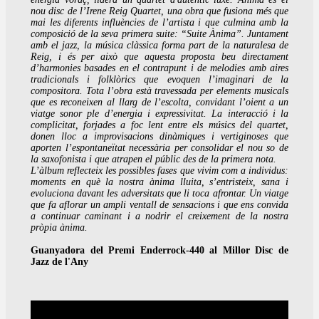
nou disc de l’Irene Reig Quartet, una obra que fusiona més que
mai les diferents influències de l’artista i que culmina amb la
composició de la seva primera suite: “Suite Ànima”. Juntament
amb el jazz, la música clàssica forma part de la naturalesa de
Reig, i és per això que aquesta proposta beu directament
d’harmonies basades en el contrapunt i de melodies amb aires
tradicionals i folklòrics que evoquen l’imaginari de la
compositora. Tota l’obra està travessada per elements musicals
que es reconeixen al llarg de l’escolta, convidant l’oient a un
viatge sonor ple d’energia i expressivitat. La interacció i la
complicitat, forjades a foc lent entre els músics del quartet,
donen lloc a improvisacions dinàmiques i vertiginoses que
aporten l’espontaneïtat necessària per consolidar el nou so de
la saxofonista i que atrapen el públic des de la primera nota.
L’àlbum reflecteix les possibles fases que vivim com a individus:
moments en què la nostra ànima lluita, s’entristeix, sana i
evoluciona davant les adversitats que li toca afrontar. Un viatge
que fa aflorar un ampli ventall de sensacions i que ens convida
a continuar caminant i a nodrir el creixement de la nostra
pròpia ànima.
Guanyadora del Premi Enderrock-440 al Millor Disc de
Jazz de l'Any