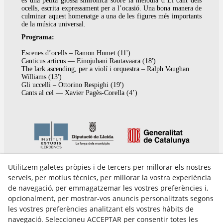
és una petita glossa simfònica sobre la melodia d’El cant dels
ocells, escrita expressament per a l’ocasió. Una bona manera de
culminar aquest homenatge a una de les figures més importants
de la música universal.
Programa:
Escenes d’ocells – Ramon Humet (11')
Canticus articus — Einojuhani Rautavaara (18')
The lark ascending, per a violí i orquestra – Ralph Vaughan
Williams (13')
Gli uccelli – Ottorino Respighi (19')
Cants al cel — Xavier Pagès-Corella (4’)
Utilitzem galetes pròpies i de tercers per millorar els nostres
serveis, per motius tècnics, per millorar la vostra experiència
de navegació, per emmagatzemar les vostres preferències i,
opcionalment, per mostrar-vos anuncis personalitzats segons
les vostres preferències analitzant els vostres hàbits de
Avís Legal
navegació. Seleccioneu ACCEPTAR per consentir totes les