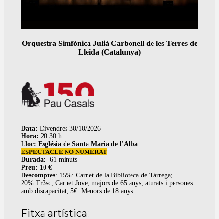
Orquestra Simfònica Julià Carbonell de les Terres de
Lleida (Catalunya)
Data:
Divendres 30/10/2026
Hora:
20.30 h
Lloc:
Església de Santa Maria de l'Alba
ESPECTACLE NO NUMERAT
Durada:
61 minuts
Preu: 10 €
Descomptes
: 15%: Carnet de la Biblioteca de Tàrrega;
20%:Tr3sc, Carnet Jove, majors de 65 anys, aturats i persones
amb discapacitat; 5€: Menors de 18 anys
Fitxa artística: