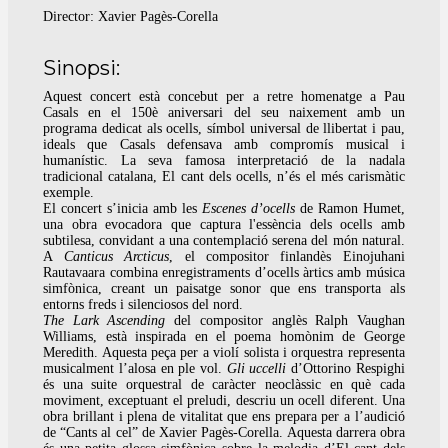
Director: Xavier Pagès-Corella
Sinopsi:
Aquest concert està concebut per a retre homenatge a Pau
Casals en el 150è aniversari del seu naixement amb un
programa dedicat als ocells, símbol universal de llibertat i pau,
ideals que Casals defensava amb compromís musical i
humanístic. La seva famosa interpretació de la nadala
tradicional catalana, El cant dels ocells, n’és el més carismàtic
exemple.
El concert s’inicia amb les
Escenes d’ocells
de Ramon Humet,
una obra evocadora que captura l'essència dels ocells amb
subtilesa, convidant a una contemplació serena del món natural.
A
Canticus Arcticus
, el compositor finlandès Einojuhani
Rautavaara combina enregistraments d’ocells àrtics amb música
simfònica, creant un paisatge sonor que ens transporta als
entorns freds i silenciosos del nord.
The Lark Ascending
del compositor anglès Ralph Vaughan
Williams, està inspirada en el poema homònim de George
Meredith. Aquesta peça per a violí solista i orquestra representa
musicalment l’alosa en ple vol.
Gli uccelli
d’Ottorino Respighi
és una suite orquestral de caràcter neoclàssic en què cada
moviment, exceptuant el preludi, descriu un ocell diferent. Una
obra brillant i plena de vitalitat que ens prepara per a l’audició
de “Cants al cel” de Xavier Pagès-Corella. Aquesta darrera obra