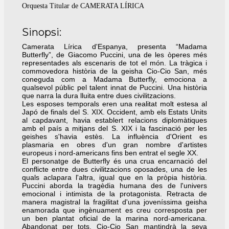
Orquesta Titular de CAMERATA LÍRICA
Sinopsi:
Camerata Lírica d'Espanya, presenta “Madama
Butterfly”, de Giacomo Puccini, una de les òperes més
representades als escenaris de tot el món. La tràgica i
commovedora història de la geisha Cio-Cio San, més
coneguda com a Madama Butterfly, emociona a
qualsevol públic pel talent innat de Puccini. Una història
que narra la dura lluita entre dues civilitzacions.
Les esposes temporals eren una realitat molt estesa al
Japó de finals del S. XIX. Occident, amb els Estats Units
al capdavant, havia establert relacions diplomàtiques
amb el país a mitjans del S. XIX i la fascinació per les
geishes s'havia estès. La influència d'Orient es
plasmaria en obres d'un gran nombre d'artistes
europeus i nord-americans fins ben entrat el segle XX.
El personatge de Butterfly és una crua encarnació del
conflicte entre dues civilitzacions oposades, una de les
quals aclapara l'altra, igual que en la pròpia història.
Puccini aborda la tragèdia humana des de l'univers
emocional i intimista de la protagonista. Retracta de
manera magistral la fragilitat d'una joveníssima geisha
enamorada que ingènuament es creu corresposta per
un ben plantat oficial de la marina nord-americana.
Abandonat per tots, Cio-Cio San mantindrà la seva