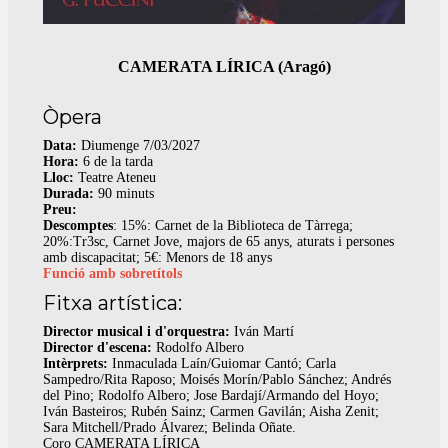
CAMERATA LÍRICA (Aragó)
Òpera
Data:
Diumenge 7/03/2027
Hora:
6 de la tarda
Lloc:
Teatre Ateneu
Durada:
90 minuts
Preu:
Descomptes
: 15%: Carnet de la Biblioteca de Tàrrega;
20%:Tr3sc, Carnet Jove, majors de 65 anys, aturats i persones
amb discapacitat; 5€: Menors de 18 anys
Funció amb sobretítols
Fitxa artística:
Director musical i d'orquestra:
Iván Martí
Director d'escena:
Rodolfo Albero
Intèrprets:
Inmaculada Laín/Guiomar Cantó; Carla
Sampedro/Rita Raposo; Moisés Morín/Pablo Sánchez; Andrés
del Pino; Rodolfo Albero; Jose Bardají/Armando del Hoyo;
Iván Basteiros; Rubén Sainz; Carmen Gavilán; Aisha Zenit;
Sara Mitchell/Prado Álvarez; Belinda Oñate.
Coro CAMERATA LÍRICA