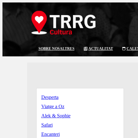
SOBRE NOSALTRES
ACTUALITAT
CALE
Desperta
Viatge a Oz
Alek & Sophie
Safari
Encanteri