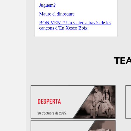
Juguem?
Maure el dinosaure
BON VENT! Un viatge a través de les
cançons d’En Xesco Boix
TEA