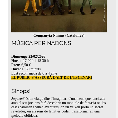
Companyia Ninnus (Catalunya)
MÚSICA PER NADONS
Diumenge 22/02/2026
Hora:
17:00 h i 18:30 h
Preu:
6,50 €
Durada:
50 minuts
Edat recomanada de 0 a 4 anys
EL PÚBLIC S'ASSEURÀ DALT DE L'ESCENARI
Sinopsi:
Juguem?
és un viatge dins l'imaginari d'una nena que, encisada
amb el seu joc, ens farà descobrir un món ple de fantasia on les
cases caminen i viuen aventures, on un vaixell porta un secret
revelador, on els sons de la nit es poden transformar en una
melodia oblidada.