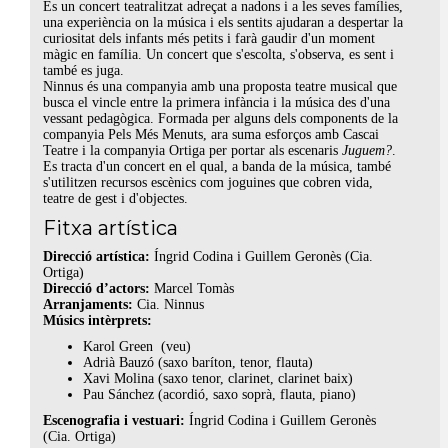
És un concert teatralitzat adreçat a nadons i a les seves famílies,
una experiència on la música i els sentits ajudaran a despertar la
curiositat dels infants més petits i farà gaudir d'un moment
màgic en família. Un concert que s'escolta, s'observa, es sent i
també es juga.
Ninnus és una companyia amb una proposta teatre musical que
busca el vincle entre la primera infància i la música des d'una
vessant pedagògica. Formada per alguns dels components de la
companyia Pels Més Menuts, ara suma esforços amb Cascai
Teatre i la companyia Ortiga per portar als escenaris
Juguem?
.
Es tracta d'un concert en el qual, a banda de la música, també
s'utilitzen recursos escènics com joguines que cobren vida,
teatre de gest i d'objectes.
Fitxa artística
Direcció artística:
Íngrid Codina i Guillem Geronès (Cia.
Ortiga)
Direcció d’actors:
Marcel Tomàs
Arranjaments:
Cia. Ninnus
Músics intèrprets:
Karol Green (veu)
Adrià Bauzó (saxo baríton, tenor, flauta)
Xavi Molina (saxo tenor, clarinet, clarinet baix)
Pau Sánchez (acordió, saxo soprà, flauta, piano)
Escenografia i vestuari:
Íngrid Codina i Guillem Geronès
(Cia. Ortiga)