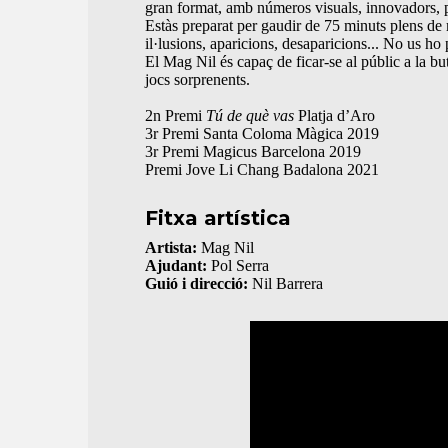
gran format, amb números visuals, innovadors, par
Estàs preparat per gaudir de 75 minuts plens de 
il·lusions, aparicions, desaparicions... No us ho
El Mag Nil és capaç de ficar-se al públic a la b
jocs sorprenents.
2n Premi
Tú de què vas
Platja d’Aro
3r Premi Santa Coloma Màgica 2019
3r Premi Magicus Barcelona 2019
Premi Jove Li Chang Badalona 2021
Fitxa artística
Artista:
Mag Nil
Ajudant:
Pol Serra
Guió i direcció:
Nil Barrera