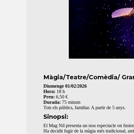
Màgia/Teatre/Comèdia/ Grans
Diumenge 01/02/2026
Hora:
18 h
Preu:
6,50 €
Durada:
75 minuts
Tots els públics, familiar. A partir de 5 anys.
Sinopsi:
El Mag Nil presenta un nou espectacle on fusiona 
Ha decidit fugir de la màgia més tradicional, amb