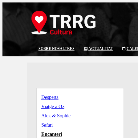
SOBRE NOSALTRES
ACTUALITAT
CALE
Desperta
Viatge a Oz
Alek & Sophie
Safari
Encanteri