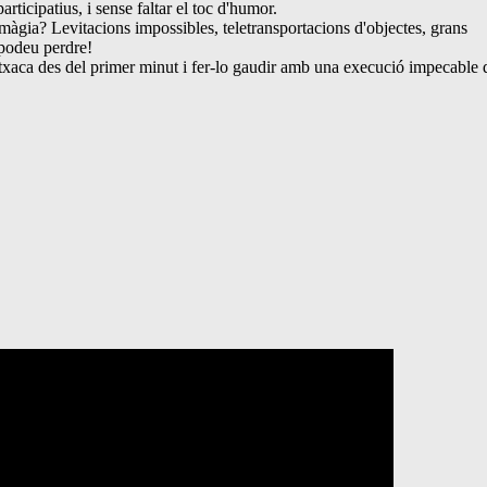
ticipatius, i sense faltar el toc d'humor.
màgia? Levitacions impossibles, teletransportacions d'objectes, grans
 podeu perdre!
utxaca des del primer minut i fer-lo gaudir amb una execució impecable 