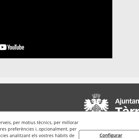
erveis, per motius tècnics, per millorar
res preferències i, opcionalment, per
Configurar
ies analitzant els vostres hàbits de