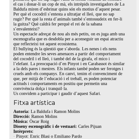
el cas i donar-li un cop de mà, els intrèpids investigadors de La
Baldufa miren d’esbrinar quins són els motius d’aquest pesar.
Per què el cocodril s’entesta a ultratjar el lleó, que no sap
rugir? Per què la resta d’animals també s’entossudeix en fer-li
la guitza? Què caldrà fer perquè el rei de la sabana
s’envalenteixi?
Un espectacle adreçat de nou als més petits, on es juga amb una
escenografia que es desdobla per a aconseguir un espai atractiu
que reflecteixi tot aquest ecosistema.
El bullying és la qüestió que s’aborda. Les nenes i els nens
poden entendre les seves amenaces a partir del comportament
del cocodril i el lleó, i també del de la girafa, el mico i
l’elefant. La preocupació d’en Pinyot i en Carabassot és similar
a la dels pares i mestres. Els infants també poden ser ferotges i
cruels amb els companys. En canvi, tenim el convenciment de
que, per mitjà de l’educació i el treball, es poden potenciar
actituds i comportaments en positiu que permetin una
convivència dolça i tranquil·la.
Us convidem a participar i gaudir d’aquest Safari.
Fitxa artística
Autoria:
La Baldufa i Ramon Molins
Direcció:
Ramon Molins
Música:
Òscar Roig
Disseny escenogràfic i de vestuari:
Carles Pijuan
Intèrprets:
· Pinyot: Enric Blasi o Emiliano Pardo