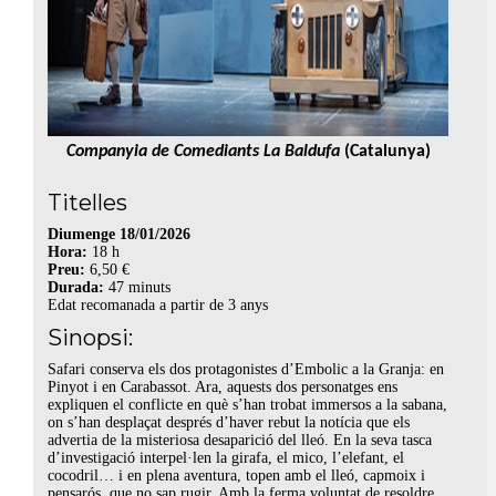
Companyia de Comediants La Baldufa
(Catalunya)
Titelles
Diumenge 18/01/2026
Hora:
18 h
Preu:
6,50 €
Durada:
47 minuts
Edat recomanada a partir de 3 anys
Sinopsi:
Safari conserva els dos protagonistes d’Embolic a la Granja: en
Pinyot i en Carabassot. Ara, aquests dos personatges ens
expliquen el conflicte en què s’han trobat immersos a la sabana,
on s’han desplaçat després d’haver rebut la notícia que els
advertia de la misteriosa desaparició del lleó. En la seva tasca
d’investigació interpel·len la girafa, el mico, l’elefant, el
cocodril… i en plena aventura, topen amb el lleó, capmoix i
pensarós, que no sap rugir. Amb la ferma voluntat de resoldre