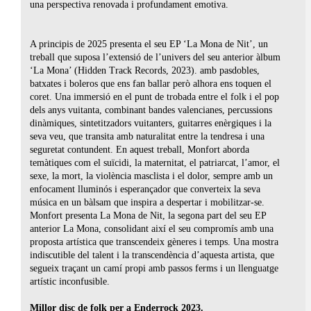
una perspectiva renovada i profundament emotiva.
A principis de 2025 presenta el seu EP ‘La Mona de Nit’, un
treball que suposa l’extensió de l’univers del seu anterior àlbum
‘La Mona’ (Hidden Track Records, 2023). amb pasdobles,
batxates i boleros que ens fan ballar però alhora ens toquen el
coret. Una immersió en el punt de trobada entre el folk i el pop
dels anys vuitanta, combinant bandes valencianes, percussions
dinàmiques, sintetitzadors vuitanters, guitarres enèrgiques i la
seva veu, que transita amb naturalitat entre la tendresa i una
seguretat contundent. En aquest treball, Monfort aborda
temàtiques com el suïcidi, la maternitat, el patriarcat, l’amor, el
sexe, la mort, la violència masclista i el dolor, sempre amb un
enfocament lluminós i esperançador que converteix la seva
música en un bàlsam que inspira a despertar i mobilitzar-se.
Monfort presenta La Mona de Nit, la segona part del seu EP
anterior La Mona, consolidant així el seu compromís amb una
proposta artística que transcendeix gèneres i temps. Una mostra
indiscutible del talent i la transcendència d’aquesta artista, que
segueix traçant un camí propi amb passos ferms i un llenguatge
artístic inconfusible.
Millor disc de folk per a Enderrock 2023.