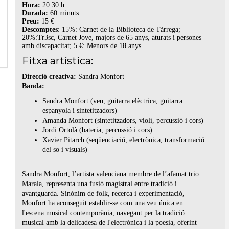
Hora:
20.30 h
Durada:
60 minuts
Preu:
15 €
Descomptes
: 15%: Carnet de la Biblioteca de Tàrrega;
20%:Tr3sc, Carnet Jove, majors de 65 anys, aturats i persones
amb discapacitat; 5 €: Menors de 18 anys
Fitxa artística:
Direcció creativa:
Sandra Monfort
Banda:
Sandra Monfort (veu, guitarra elèctrica, guitarra
espanyola i sintetitzadors)
Amanda Monfort (sintetitzadors, violí, percussió i cors)
Jordi Ortolà (bateria, percussió i cors)
Xavier Pitarch (seqüenciació, electrònica, transformació
del so i visuals)
Sandra Monfort, l’artista valenciana membre de l’afamat trio
Marala, representa una fusió magistral entre tradició i
avantguarda. Sinònim de folk, recerca i experimentació,
Monfort ha aconseguit establir-se com una veu única en
l'escena musical contemporània, navegant per la tradició
musical amb la delicadesa de l'electrònica i la poesia, oferint