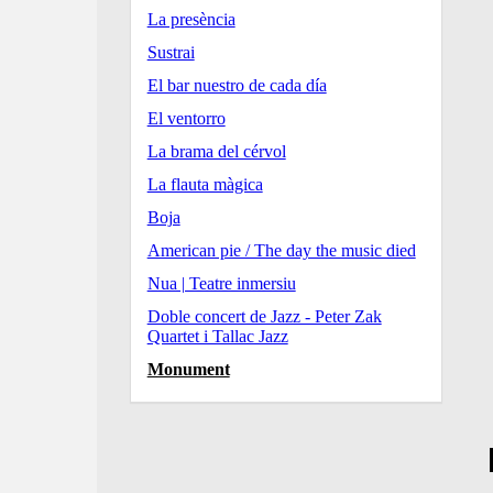
La presència
Sustrai
El bar nuestro de cada día
El ventorro
La brama del cérvol
La flauta màgica
Boja
American pie / The day the music died
Nua | Teatre inmersiu
Doble concert de Jazz - Peter Zak
Quartet i Tallac Jazz
Monument