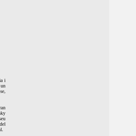
a i
 un
se,
ran
hky
seu
del
l.