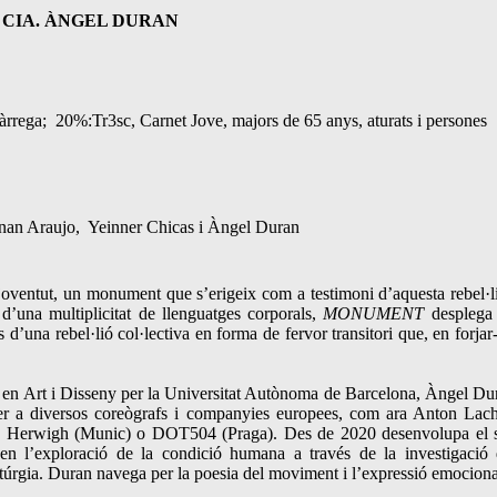
CIA. ÀNGEL DURAN
Tàrrega; 20%:Tr3sc, Carnet Jove, majors de 65 anys, aturats i persones
Renan Araujo, Yeinner Chicas i Àngel Duran
joventut, un monument que s’erigeix ​​com a testimoni d’aquesta rebel·li
s d’una multiplicitat de llenguatges corporals,
MONUMENT
desplega
d’una rebel·lió col·lectiva en forma de fervor transitori que, en forjar-
 en Art i Disseny per la Universitat Autònoma de Barcelona, Àngel Du
per a diversos coreògrafs i companyies europees, com ara Anton Lac
phan Herwigh (Munic) o DOT504 (Praga). Des de 2020 desenvolupa el 
 en l’exploració de la condició humana a través de la investigació 
atúrgia. Duran navega per la poesia del moviment i l’expressió emociona