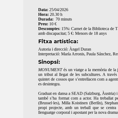
Data:
25/04/2026
Hora:
20.30 h
Durada:
70 minuts
Preu:
10 €
Descomptes
: 15%: Carnet de la Biblioteca de 
amb discapacitat; 5 €: Menors de 18 anys
Fitxa artística:
Autoria i direcció: Àngel Duran
Interpretació: María Arronis, Paula Sánchez, 
Sinopsi:
MONUMENT
és un viatge a la memòria de la 
un tribut al llegat de les subcultures. A travé
quintet de cossos que s’entrellacen com a agents 
es desintegra.
Graduat en dansa a SEAD (Salzburg, Àustria) i
també s’ha format com a actor. Ha treballat 
(Brussel·les), Milla Koistinen (Berlín), Ste
propi projecte, amb un treball que se centra
llenguatge corporal i apostant per la nova dram