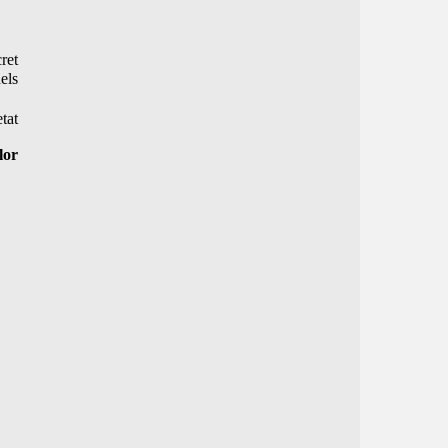
ret
els
tat
lor