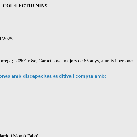
COL·LECTIU NINS
1/2025
Tàrrega; 20%:Tr3sc, Carnet Jove, majors de 65 anys, aturats i persones
onas amb discapacitat auditiva i compta amb:
allardo i Momó Fabré