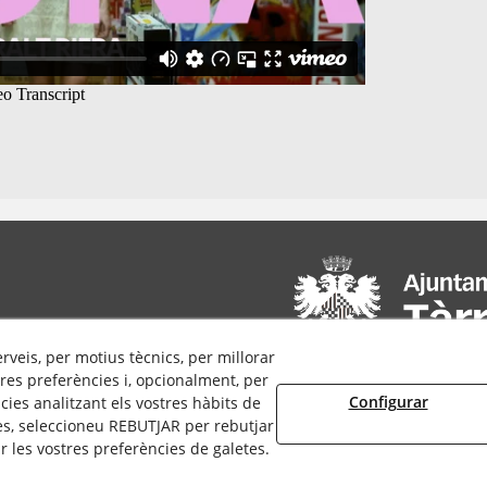
erveis, per motius tècnics, per millorar
res preferències i, opcionalment, per
Configurar
ies analitzant els vostres hàbits de
es, seleccioneu REBUTJAR per rebutjar
 les vostres preferències de galetes.
© 08/2026 Cultura Tàrrega - Tots els drets reservats.