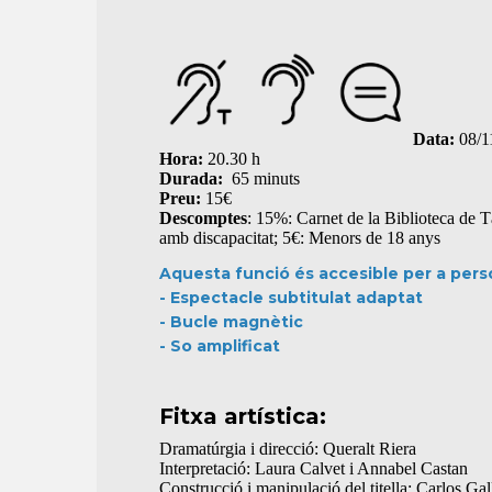
Data:
08/1
Hora:
20.30 h
Durada:
65 minuts
Preu:
15€
Descomptes
: 15%: Carnet de la Biblioteca de 
amb discapacitat; 5€: Menors de 18 anys
Aquesta funció és accesible per a pers
- Espectacle subtitulat adaptat
- Bucle magnètic
- So amplificat
Fitxa artística:
Dramatúrgia i direcció: Queralt Riera
Interpretació: Laura Calvet i Annabel Castan
Construcció i manipulació del titella: Carlos G