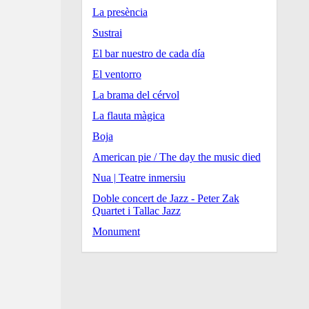
La presència
Sustrai
El bar nuestro de cada día
El ventorro
La brama del cérvol
La flauta màgica
Boja
American pie / The day the music died
Nua | Teatre inmersiu
Doble concert de Jazz - Peter Zak
Quartet i Tallac Jazz
Monument