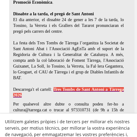
Promoció Econòmica
.
Dissabte a la tarda, el pregó de Sant Antoni
El dia anterior, el dissabte 24 de gener a les 7 de la tarda, lo
Tossino, la Verreta i els Grallers del Tararot pronunciaran el
pregó pels carrers del centre.
La festa dels Tres Tombs de Tàrrega l’organitza la Societat de
Sant Antoni Abat i l'Associació AgEnTa amb el suport de la
Regidoria de Cultura i la Generalitat de Catalunya. A més,
compta amb la col·laboració de Foment Tàrrega, l'Associació
Guixanet, La Soll, lo Tossino, la Verreta, la Fal·lera Gegantera,
lo Groguet, el CAU de Tàrrega i el grup de Diables Infantils de
BAT.
Descarrega't el cartell:
Tres Tombs de Sant Antoni a Tàrrega
2026
Per qualsevol altre dubte o consulta podeu fer-ho a
cultura@tarrega.cat o trucar al 973310731 (de 9h a 15h de
dilluns a divendres).
Utilitzem galetes pròpies i de tercers per millorar els nostres
serveis, per motius tècnics, per millorar la vostra experiència
de navegació, per emmagatzemar les vostres preferències i,