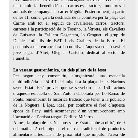
matí amb la benedicció de carrosses, tractors, muntures i
animals de companyia al carrer Migdia. Posteriorment, a partir
de les 11, començarà la desfilada de la comitiva per la plaça del
Carme amb tot el seguici de cavalleries, carros, tractors,
carretes i la participació de lo Tossino, la Verreta, els Cavallets
de Guixanet, la Fal·lera Gegantera, lo Groguet, el grup de
Diables Infantils de BAT i els Grallers de la Barra. El
pendonista que encapçalarà la comitiva d’aquesta edició serà el
jove pagès d’Altet, Oleguer Castelló, dedicat al sector de
l’ametlla.
La vessant gastronòmica, un dels pilars de la festa
Per segon any consecutiu, s’organitzarà una escudella
multitudinària a 2/4 d’1 del migdia a la plaça de les Nacions
sense Estat. Està previst que se serveixin unes 150 racions
d’aquesta escudella de Sant Antoni elaborada per Lo Ranxo de
Ponts, rememorant la històrica tradició que tenen a la població
de la Noguera. L’àpat, ideal per combatre el fred d’aquesta
època de l’any, anirà acompanyat d’un vermut-concert amb
l’actuació de l’artista targarí Carlitos Miñarro.
A més, la plaça de les Nacions sense Estat també acollirà, de 9
del matí a 2 del migdia, el mercat tradicional de productes
alimentaris artesanals i de proximitat que impulsa l’
àrea de