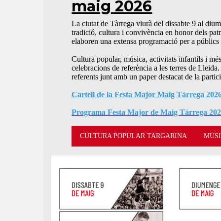
maig 2026
La ciutat de Tàrrega viurà del dissabte 9 al di
tradició, cultura i convivència en honor dels patr
elaboren una extensa programació per a públics d
Cultura popular, música, activitats infantils i mé
celebracions de referència a les terres de Lleid
referents junt amb un paper destacat de la partici
Cartell de la Festa Major Maig Tàrrega 202
Programa Festa Major de Maig Tàrrega 20
CULTURA POPULAR TARGARINA
MÚS