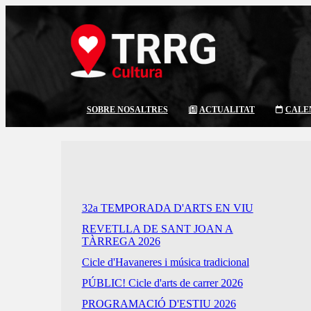
SOBRE NOSALTRES
ACTUALITAT
CALE
32a TEMPORADA D'ARTS EN VIU
REVETLLA DE SANT JOAN A
TÀRREGA 2026
Cicle d'Havaneres i música tradicional
PÚBLIC! Cicle d'arts de carrer 2026
PROGRAMACIÓ D'ESTIU 2026