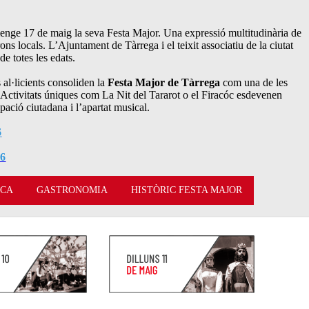
umenge 17 de maig la seva Festa Major. Una expressió multitudinària de
ons locals. L’Ajuntament de Tàrrega i el teixit associatiu de la ciutat
e totes les edats.
s al·licients consoliden la
Festa Major de Tàrrega
com una de les
a. Activitats úniques com La Nit del Tararot o el Firacóc esdevenen
pació ciutadana i l’apartat musical.
6
26
ICA
GASTRONOMIA
HISTÒRIC FESTA MAJOR