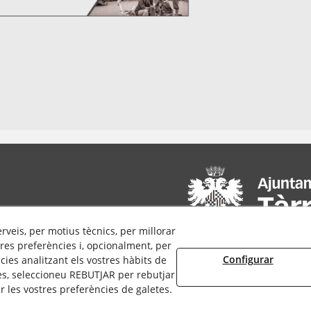
erveis, per motius tècnics, per millorar
res preferències i, opcionalment, per
Configurar
ies analitzant els vostres hàbits de
es, seleccioneu REBUTJAR per rebutjar
 les vostres preferències de galetes.
© 08/2026 Cultura Tàrrega - Tots els drets reservats.