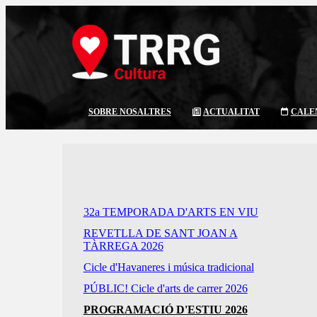
SOBRE NOSALTRES
ACTUALITAT
CALE
32a TEMPORADA D'ARTS EN VIU
REVETLLA DE SANT JOAN A
TÀRREGA 2026
Cicle d'Havaneres i música tradicional
PÚBLIC! Cicle d'arts de carrer 2026
PROGRAMACIÓ D'ESTIU 2026