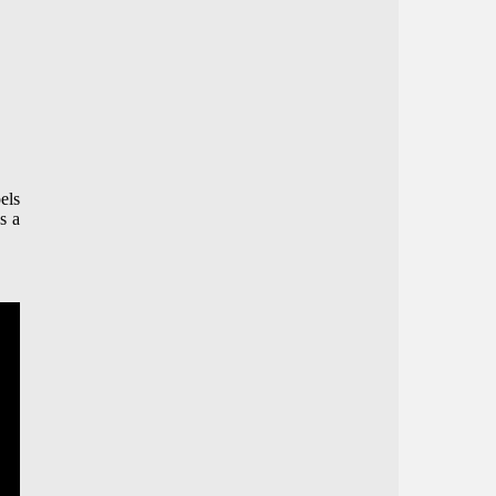
els
s a