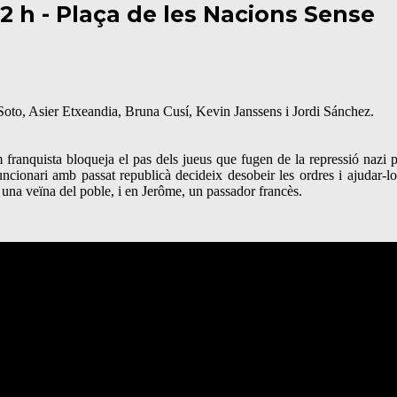
2 h - Plaça de les Nacions Sense
to, Asier Etxeandia, Bruna Cusí, Kevin Janssens i Jordi Sánchez.
franquista bloqueja el pas dels jueus que fugen de la repressió nazi p
uncionari amb passat republicà decideix desobeir les ordres i ajudar-lo
 una veïna del poble, i en Jerôme, un passador francès.