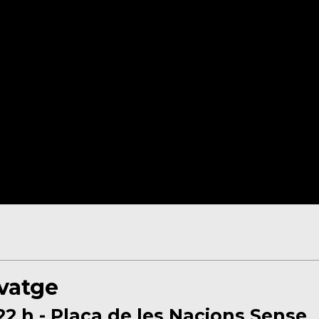
lvatge
22 h - Plaça de les Nacions Sense