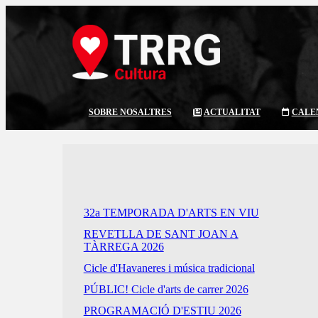
SOBRE NOSALTRES
ACTUALITAT
CALE
32a TEMPORADA D'ARTS EN VIU
REVETLLA DE SANT JOAN A
TÀRREGA 2026
Cicle d'Havaneres i música tradicional
PÚBLIC! Cicle d'arts de carrer 2026
PROGRAMACIÓ D'ESTIU 2026