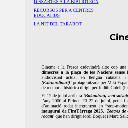
DISSABTES A LA BIBLIOTECA
RECURSOS PER A CENTRES
EDUCATIUS
LA NIT DEL TARAROT
Cin
Cinema a la Fresca esdevindrà altre cop una d
dimecres a la plaça de les Nacions sense E
audiovisual actual en llengua catalana 
(Extraordinari)’
protagonitzada per Miki Esparb
de memòria històrica dirigit per Judith Colell (Pr
El 15 de juliol arribarà
‘Balandrau, vent salvat
l’any 2000 al Pirineu. El 22 de juliol, petits 
d’animació rodat íntegrament en “stop-motion
inaugural de FiraTàrrega 2025, '
Teatres de
rocam
'
que han dirigit Jordi Boquet i Marc Sali