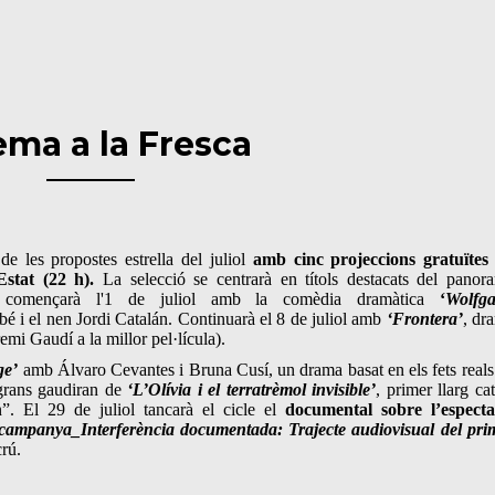
ema a la Fresca
e les propostes estrella del juliol
amb cinc projeccions
gratuïtes
stat (22 h).
La selecció se centrarà en títols destacats del panor
i començarà l'1 de juliol amb la comèdia dramàtica
‘
Wolfg
é i el nen Jordi Catalán. Continuarà el 8 de juliol amb
‘Frontera’
, dr
emi Gaudí a la millor pel·lícula).
ge’
amb Álvaro Cevantes i Bruna Cusí, un drama basat en els fets reals
i grans gaudiran de
‘L’Olívia i el terratrèmol invisible’
, primer llarg ca
”. El 29 de juliol tancarà el cicle el
documental sobre l’especta
 campanya_Interferència documentada: Trajecte audiovisual del pri
crú.