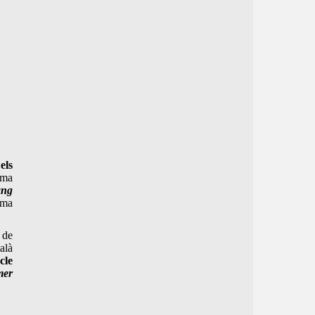
els
ama
ang
ama
 de
talà
cle
mer