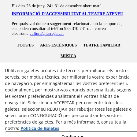
Els dies 23 de juny, 24 i 31 de desembre obert matí.
INFORMACIÓ D'ACCESSIBILITAT AL TEATRE ATENEU
Per qualsevol dubte o suggeriment relacionat amb la temporada,
ens podeu consultar al telèfon 973 310 731 o al correu
electrònic
cultura@tarrega.cat
TOTS/ES
ARTS ESCÈNIQUES
TEATRE FAMILIAR
MÚSICA
Utilitzem galetes pròpies i de tercers per millorar els nostres
serveis, per motius tècnics, per millorar la vostra experiència
de navegació, per emmagatzemar les vostres preferències i,
opcionalment, per mostrar-vos anuncis personalitzats segons
les vostres preferències analitzant els vostres hàbits de
Avís Legal
navegació. Seleccioneu ACCEPTAR per consentir totes les
Política Cookies
galetes, seleccioneu REBUTJAR per rebutjar totes les galetes o
Política de Privacitat
seleccioneu CONFIGURACIÓ per personalitzar les vostres
preferències de galetes. Per a més informació, consulteu la
nostra:
Política de Galetes
Configurar